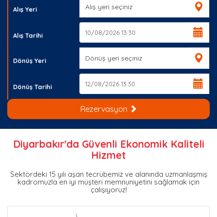
İLETİŞİM
Alış Yeri
ÜYE GİRİŞİ
Alış Tarihi
Dönüş Yeri
Dönüş Tarihi
Rezervasyon
Diyarbakır'da Güvenli Ekonomik Kaliteli
Hizmet
Sektördeki 15 yılı aşan tecrübemiz ve alanında uzmanlaşmış
kadromuzla en iyi müşteri memnuniyetini sağlamak için
çalışıyoruz!