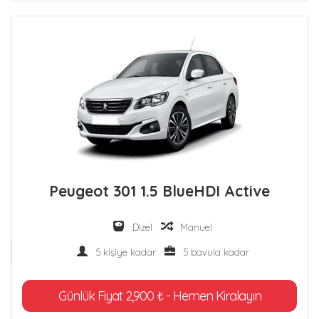
Peugeot 301 1.5 BlueHDI Active
Dizel
Manuel
5 kişiye kadar
5 bavula kadar
Günlük Fiyat 2,900 ₺ - Hemen Kiralayın